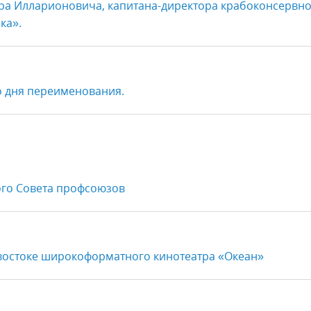
етра Илларионовича, капитана-директора крабоконсервн
ка».
о дня переименования.
ого Совета профсоюзов
дивостоке широкоформатного кинотеатра «Океан»