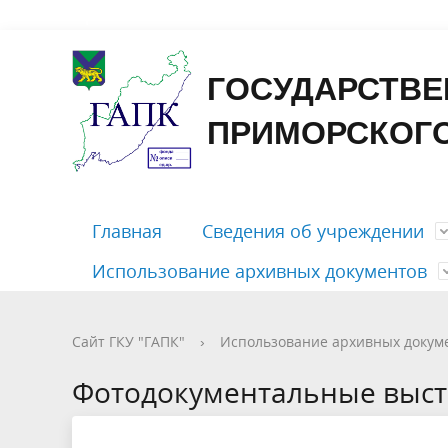
Форма
ГОСУДАРСТВЕ
ПРИМОРСКОГО
Главная
Сведения об учреждении
Использование архивных документов
Контакты
Государственные услуги
Отправить письмо
Путеводитель
Приём документов на хранение
Досоветского периода
Открыть ЭЧЗ
График 
Бесплатн
Личный 
Справоч
Рассекр
Советско
Памятка 
Сайт ГКУ "ГАПК"
›
Использование архивных докум
периодо
Правовые документы
Публикации
Характер
Фотодок
Фотодокументальные выст
содержа
Тематические перечни документов