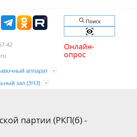
Поиск
57-42
Онлайн-
опрос
.ru
равочный аппарат
ьный зал (ЭЧЗ)
обытий
еждений
ти
История учреждения
Список изданий
(б) -
Хронограф
ой партии (РКП(б) -