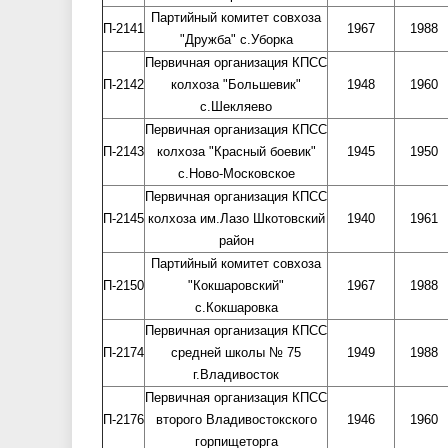
Партийный комитет совхоза
П-2141
1967
1988
"Дружба" с.Уборка
Первичная организация КПСС
П-2142
колхоза "Большевик"
1948
1960
с.Шекляево
Первичная организация КПСС
П-2143
колхоза "Красный боевик"
1945
1950
с.Ново-Московское
Первичная организация КПСС
П-2145
колхоза им.Лазо Шкотовский
1940
1961
район
Партийный комитет совхоза
П-2150
"Кокшаровский"
1967
1988
с.Кокшаровка
Первичная организация КПСС
П-2174
средней школы № 75
1949
1988
г.Владивосток
Первичная организация КПСС
П-2176
второго Владивостокского
1946
1960
горпищеторга