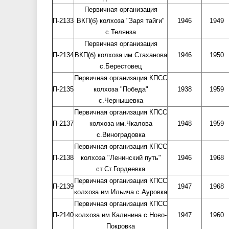
Первичная организация
П-2133
ВКП(б) колхоза "Заря тайги"
1946
1949
с.Телянза
Первичная организация
П-2134
ВКП(б) колхоза им.Стаханова
1946
1950
с.Берестовец
Первичная организация КПСС
П-2135
колхоза "Победа"
1938
1959
с.Чернышевка
Первичная организация КПСС
П-2137
колхоза им.Чкалова
1948
1959
с.Виноградовка
Первичная организация КПСС
П-2138
колхоза "Ленинский путь"
1946
1968
ст.Ст.Гордеевка
Первичная организация КПСС
П-2139
1947
1968
колхоза им.Ильича с.Ауровка
Первичная организация КПСС
П-2140
колхоза им.Калинина с.Ново-
1947
1960
Покровка