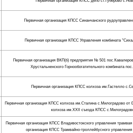
Первичная организация КПСС депо ст.Губерово с.Ново
Первичная организация КПСС Синанчанского рудоуправления
Первичная организация КПСС Управления комбината "Сихали
Первичная организация ВКП(б) предприятия № 501 пос.Кавалерово
Хрустальненского Горнообогатительного комбината пос.К
Первичная организация КПСС колхоза им.Гастелло с.Се
Первичная организация КПСС колхоза им.Сталина с.Милоградово от 0
колхоза им.XXII съезда КПСС с.Милоградово 
Первичная организация КПСС Владивостокского управления трамвая г
организация КПСС Трамвайно-троллейбусного управления г