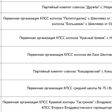
Партийный комитет совхоза "Дружба" с.Уборка
Первичная организация КПСС колхоза "Политотделец" с.Шекляево от 1
колхоза "Большевик" с.Шекляево от 01.
Первичная организация КПСС колхоза "Красный боевик" с.Но
Первичная организация КПСС колхоза им.Лазо Шкотовск
Партийный комитет совхоза "Кокшаровский" с.Кокша
Первичная организация КПСС средней школы № 75 г.Вла
Первичная организация КПСС Краевой конторы "Гастроном" г.Владивост
КПСС Второго Владивостокского горпищеторга