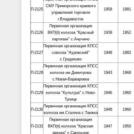
СМУ Приморского краевого
П-2125
1958
1981
управления торговли
г.Владивосток
Первичная организация
П-2126
ВКП(б) колхоза "Красный
1939
1952
партизан" с.Анучино
Первичная организация КПСС
П-2127
совхоза "Ауровский"
1948
1982
с.Гродеково
Первичная организация КПСС
П-2128
колхоза им.Димитрова
1943
1968
с.Новая-Варваровка
Первичная организация КПСС
П-2129
колхоза "Культура" с.Ново-
1946
1960
Троицк
Первичная организация КПСС
П-2130
1948
1960
колхоза им.Сталина с.Таежка
Первичная организация
П-2132
ВКП(б) колхоза "Красная
1947
1950
звезда" с.Смольное