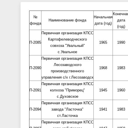
Конечна
№
Начальная
Наименование фонда
дата
фонда
дата (год)
(год)
Первичная организация КПСС
Картофелеводческого
П-2085
1965
1990
совхоза "Увальный"
с.Увальное
Первичная организация КПСС
Лесозаводского
П-2090
1968
1983
производственного
управления с/х г.Лесозаводск
Первичная организация КПСС
П-2091
колхоза "Приморец"
1945
1960
с.Духовское
Первичная организация КПСС
П-2094
завода "Ласточка"
1941
1983
ст.Ласточка
Первичная организация КПСС