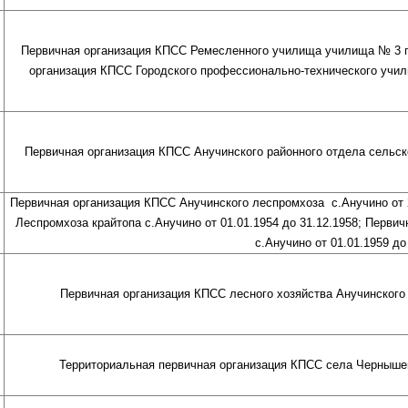
Первичная организация КПСС Ремесленного училища училища № 3 г.В
организация КПСС Городского профессионально-технического учили
Первичная организация КПСС Анучинского районного отдела сельског
Первичная организация КПСС Анучинского леспромхоза с.Анучино от 2
Леспромхоза крайтопа с.Анучино от 01.01.1954 до 31.12.1958; Перв
с.Анучино от 01.01.1959 до
Первичная организация КПСС лесного хозяйства Анучинского р
Территориальная первичная организация КПСС села Чернышевк