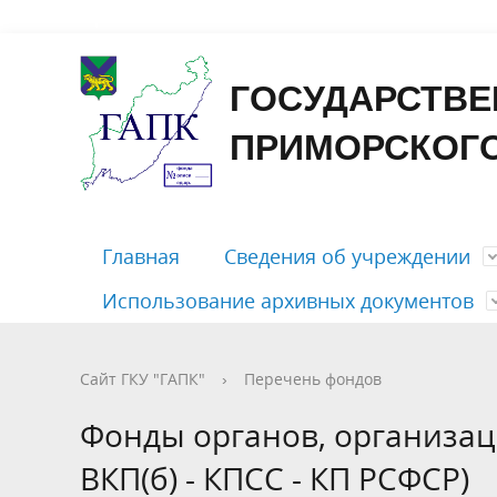
Форма
ГОСУДАРСТВЕ
ПРИМОРСКОГО
Главная
Сведения об учреждении
Использование архивных документов
Контакты
Государственные услуги
Отправить письмо
Путеводитель
Приём документов на хранение
Досоветского периода
Открыть ЭЧЗ
График 
Бесплатн
Личный 
Справоч
Рассекр
Советско
Памятка 
Сайт ГКУ "ГАПК"
›
Перечень фондов
периодо
Правовые документы
Публикации
Характер
Фотодок
Фонды органов, организац
содержа
Тематические перечни документов
ВКП(б) - КПСС - КП РСФСР)