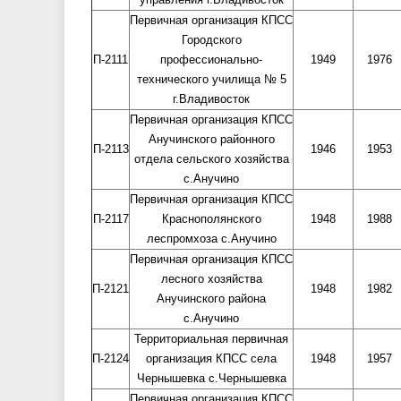
Первичная организация КПСС
Городского
П-2111
профессионально-
1949
1976
технического училища № 5
г.Владивосток
Первичная организация КПСС
Анучинского районного
П-2113
1946
1953
отдела сельского хозяйства
с.Анучино
Первичная организация КПСС
П-2117
Краснополянского
1948
1988
леспромхоза с.Анучино
Первичная организация КПСС
лесного хозяйства
П-2121
1948
1982
Анучинского района
с.Анучино
Территориальная первичная
П-2124
организация КПСС села
1948
1957
Чернышевка с.Чернышевка
Первичная организация КПСС