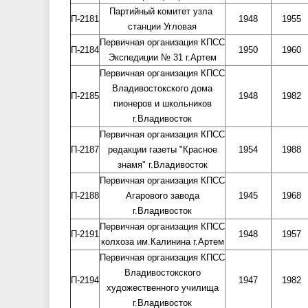
Партийный комитет узла
П-2181
1948
1955
станции Угловая
Первичная организация КПСС
П-2184
1950
1960
Экспедиции № 31 г.Артем
Первичная организация КПСС
Владивостокского дома
П-2185
1948
1982
пионеров и школьников
г.Владивосток
Первичная организация КПСС
П-2187
редакции газеты "Красное
1954
1988
знамя" г.Владивосток
Первичная организация КПСС
П-2188
Агарового завода
1945
1968
г.Владивосток
Первичная организация КПСС
П-2191
1948
1957
колхоза им.Калинина г.Артем
Первичная организация КПСС
Владивостокского
П-2194
1947
1982
художественного училища
г.Владивосток