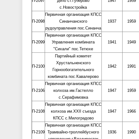
П-2097
депо ст.Губерово
1947
1959
с.Новостройка
Первичная организация КПСС
П-2098
Синанчанского
1937
1959
рудоуправления пос.Синанча
Первичная организация КПСС
П-2099
Управления комбината
1941
1949
"Сихали" пос.Тетюхе
Партийный комитет
Хрустальненского
П-2100
1942
1991
Горнообогатительного
комбината пос.Кавалерово
Первичная организация КПСС
П-2106
колхоза им.Гастелло
1947
1959
с.Серафимовка
Первичная организация КПСС
П-2108
колхоза им.XXII съезда
1947
1966
КПСС с.Милоградово
Первичная организация КПСС
П-2109
Трамвайно-троллейбусного
1936
1990
управления г.Владивосток