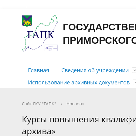
Форма
ГОСУДАРСТВЕ
ПРИМОРСКОГО
Главная
Сведения об учреждении
Использование архивных документов
Контакты
Государственные услуги
Отправить письмо
Путеводитель
Приём документов на хранение
Досоветского периода
Открыть ЭЧЗ
График 
Бесплатн
Личный 
Справоч
Рассекр
Советско
Памятка 
Сайт ГКУ "ГАПК"
›
Новости
периодо
Правовые документы
Публикации
Характер
Фотодок
Курсы повышения квалифи
содержа
Тематические перечни документов
архива»