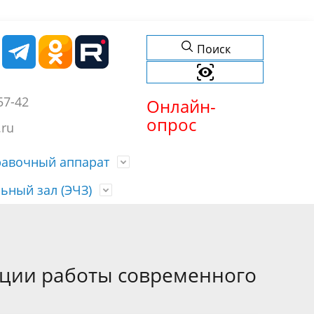
Поиск
57-42
Онлайн-
опрос
.ru
равочный аппарат
ьный зал (ЭЧЗ)
обытий
еждений
ти
История учреждения
Список изданий
(б) -
Хронограф
ции работы современного