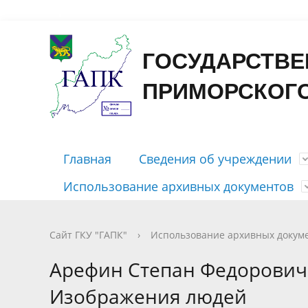
Форма
ГОСУДАРСТВЕ
ПРИМОРСКОГО
Главная
Сведения об учреждении
Использование архивных документов
Контакты
Государственные услуги
Отправить письмо
Путеводитель
Приём документов на хранение
Досоветского периода
Открыть ЭЧЗ
График 
Бесплатн
Личный 
Справоч
Рассекр
Советско
Памятка 
Сайт ГКУ "ГАПК"
›
Использование архивных докум
периодо
Правовые документы
Публикации
Характер
Фотодок
Арефин Степан Федорович:
содержа
Тематические перечни документов
Изображения людей