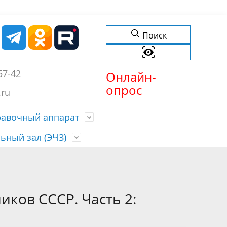
Поиск
57-42
Онлайн-
опрос
.ru
равочный аппарат
ьный зал (ЭЧЗ)
обытий
еждений
ти
История учреждения
Список изданий
(б) -
Хронограф
ков СССР. Часть 2: