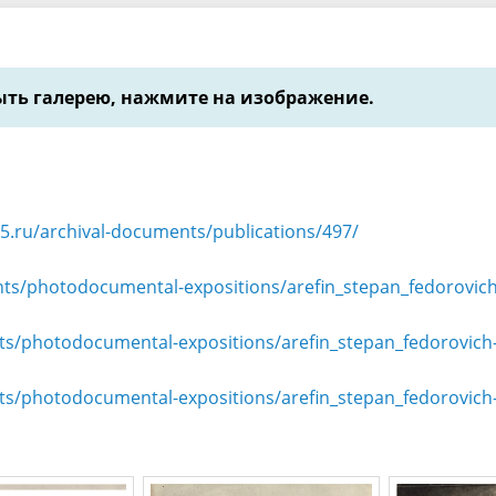
ть галерею, нажмите на изображение.
25.ru/archival-documents/publications/497/
nts/photodocumental-expositions/arefin_stepan_fedorovich-
ts/photodocumental-expositions/arefin_stepan_fedorovich-_
ts/photodocumental-expositions/arefin_stepan_fedorovich-_