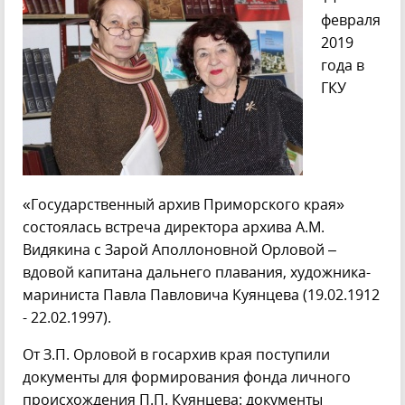
Обязательный
Хронограф
Тематические
РСФСР)
февраля
экземпляр
перечни
2019
документов
года в
ГКУ
«Государственный архив Приморского края»
состоялась встреча директора архива А.М.
Видякина с Зарой Аполлоновной Орловой –
вдовой капитана дальнего плавания, художника-
мариниста Павла Павловича Куянцева (19.02.1912
- 22.02.1997).
От З.П. Орловой в госархив края поступили
документы для формирования фонда личного
происхождения П.П. Куянцева: документы