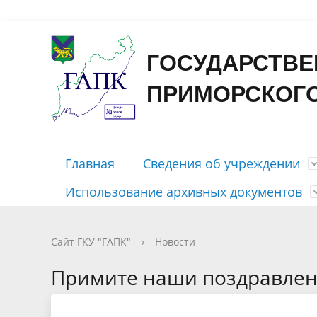
Форма
ГОСУДАРСТВЕ
ПРИМОРСКОГО
Главная
Сведения об учреждении
Использование архивных документов
Контакты
Государственные услуги
Отправить письмо
Путеводитель
Приём документов на хранение
Досоветского периода
Открыть ЭЧЗ
График 
Бесплатн
Личный 
Справоч
Рассекр
Советско
Памятка 
Сайт ГКУ "ГАПК"
›
Новости
периодо
Правовые документы
Публикации
Характер
Фотодок
Примите наши поздравлен
содержа
Тематические перечни документов