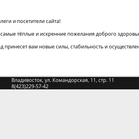
еги и посетители сайта!
самые тёплые и искренние пожелания доброго здоровья,
д принесет вам новые силы, стабильность и осуществле
Владивосток, ул. Командорская, 11, стр. 11
8(423)229-57-42