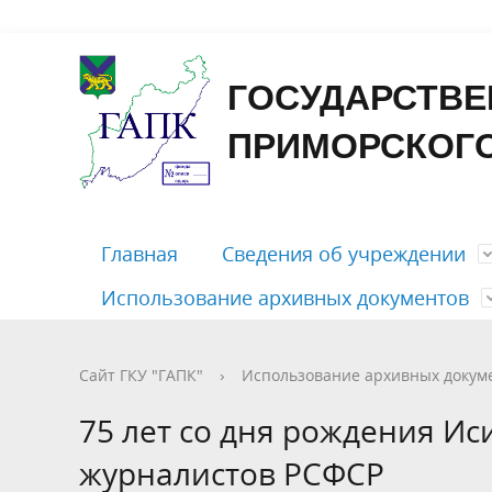
Форма
ГОСУДАРСТВЕ
ПРИМОРСКОГО
Главная
Сведения об учреждении
Использование архивных документов
Контакты
Государственные услуги
Отправить письмо
Путеводитель
Приём документов на хранение
Досоветского периода
Открыть ЭЧЗ
График 
Бесплатн
Личный 
Справоч
Рассекр
Советско
Памятка 
Сайт ГКУ "ГАПК"
›
Использование архивных докум
периодо
Правовые документы
Публикации
Характер
Фотодок
75 лет со дня рождения И
содержа
Тематические перечни документов
журналистов РСФСР