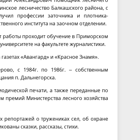
ннадий Александрович помощник лесничего
линское лесничество Балкашского района, с
лучил профессии заточника и плотника-
твенного института на заочном отделении.
от работы проходит обучение в Приморском
 университете на факультете журналистики.
 газетах «Авангард» и «Красное Знамя».
во, с 1984г. по 1986г. – собственным
ания п. Дальнегорска.
иодической печати, а также переданные по
ом премий Министерства лесного хозяйства
репортажей о тружениках сел, об охране
кованы сказки, рассказы, стихи.