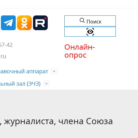
Поиск
57-42
Онлайн-
опрос
.ru
равочный аппарат
ьный зал (ЭЧЗ)
обытий
еждений
ти
История учреждения
Список изданий
(б) -
Хронограф
, журналиста, члена Союза