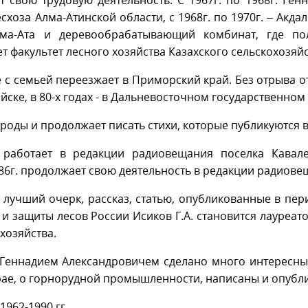
свою трудовую деятельность. С 1967г. по 1968г. Ге
схоза Алма-Атинской области, с 1968г. по 1970г. – Акда
Алма-Ата и деревообрабатывающий комбинат, где по
 факультет лесного хозяйства Казахского сельскохозяйс
с семьей переезжает в Приморский край. Без отрыва 
ийске, в 80-х годах - в Дальневосточном государственном
оды и продолжает писать стихи, которые публикуются в
отает в редакции радиовещания поселка Кавалеро
6г. продолжает свою деятельность в редакции радиовещ
 лучший очерк, рассказ, статью, опубликованные в пер
и защиты лесов России Исиков Г.А. становится лауреат
хозяйства.
еннадием Александровичем сделано много интересных 
крае, о горнорудной промышленности, написаны и опубли
1962-1990 гг.