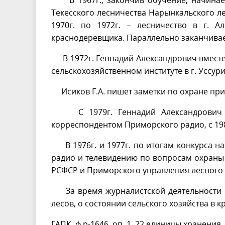
В 1967г., закончив обучение, начинает 
Текесского лесничества Нарынкальского ле
1970г. по 1972г. – лесничество в г. 
краснодеревщика. Параллельно заканчивает
В 1972г. Геннадий Александрович вместе 
сельскохозяйственном институте в г. Уссур
Исиков Г.А. пишет заметки по охране прир
С 1979г. Геннадий Александрович раб
корреспондентом Приморского радио, с 198
В 1976г. и 1977г. по итогам конкурса на
радио и телевидению по вопросам охраны 
РСФСР и Приморского управления лесного 
За время журналистской деятельности Г
лесов, о состоянии сельского хозяйства в 
ГАПК, ф.р-1646, оп. 1, 22 единицы хранения, 